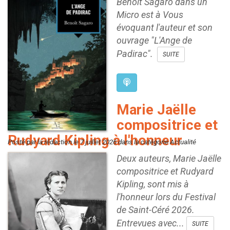
Benoît Sagaro dans un
Micro est à Vous
évoquant l'auteur et son
ouvrage "L'Ange de
Padirac".
SUITE
Marie Jaëlle
compositrice et
Rudyard Kipling à l'honneur
Posté par la rédaction le 7 juillet 2026 dans la catégorie Actualité
Deux auteurs, Marie Jaëlle
compositrice et Rudyard
Kipling, sont mis à
l'honneur lors du Festival
de Saint-Céré 2026.
Entrevues avec...
SUITE