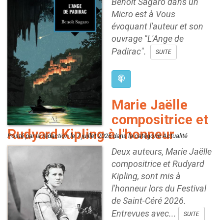
Benoît Sagaro dans un
Micro est à Vous
évoquant l'auteur et son
ouvrage "L'Ange de
Padirac".
SUITE
Marie Jaëlle
compositrice et
Rudyard Kipling à l'honneur
Posté par la rédaction le 7 juillet 2026 dans la catégorie Actualité
Deux auteurs, Marie Jaëlle
compositrice et Rudyard
Kipling, sont mis à
l'honneur lors du Festival
de Saint-Céré 2026.
Entrevues avec...
SUITE